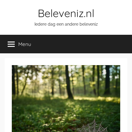
Ga
Beleveniz.nl
naar
de
Iedere dag een andere beleveniz
inhoud
Menu